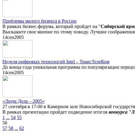
Проблемы малого бизнеса в России
В рамках бизнес-форума, который пройдет на "
Сибирской ярм
Выскажите свое мнение по этому поводу. Лучшие соображения 
14
сен
2005
Неделя цифровых технологий Intel – ТрансТелеКом
До конца года уникальная программа по популяризации перед
14
сен
2005
«Люди Дела – 2005»
27 сентября в 17-00 в Камерном зале Новосибирской государ
В рамках презентации пройдет подведение итогов
конкурса "Л
1
...
54
55
56
57
58
...
62