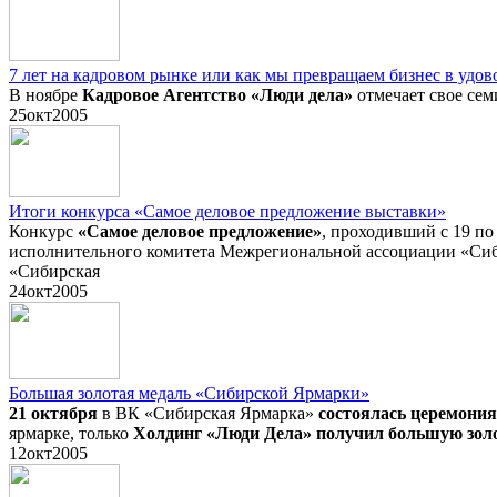
7 лет на кадровом рынке или как мы превращаем бизнес в удов
В ноябре
Кадровое Агентство «Люди дела»
отмечает свое сем
25
окт
2005
Итоги конкурса «Самое деловое предложение выставки»
Конкурс
«Самое деловое предложение»
, проходивший с 19 по
исполнительного комитета Межрегиональной ассоциации «Сиби
«Сибирская
24
окт
2005
Большая золотая медаль «Сибирской Ярмарки»
21 октября
в ВК «Сибирская Ярмарка»
состоялась церемони
ярмарке, только
Холдинг «Люди Дела» получил большую зол
12
окт
2005