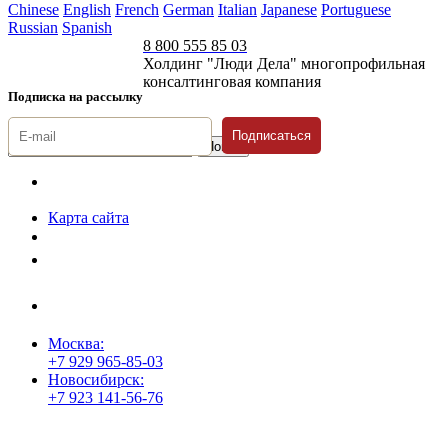
Chinese
English
French
German
Italian
Japanese
Portuguese
Russian
Spanish
8 800 555 85 03
Холдинг "Люди Дела" многопрофильная
консалтинговая компания
Подписка на рассылку
Подписаться
© 1996-2026 «Люди
Дела»
Карта сайта
Политика защиты и обработки персональных данных
Положение о порядке хранения и защиты персональных данных
пользователей
Согласие на обработку персональных данных
Москва:
+7 929 965-85-03
Новосибирск:
+7 923 141-56-76