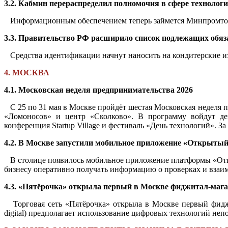
3.2. Кабмин перераспределил полномочия в сфере технолог
Информационным обеспечением теперь займется Минпромтор
3.3. Правительство РФ расширило список подлежащих обяз
Средства идентификации начнут наносить на кондитерские изд
4. МОСКВА
4.1. Московская неделя предпринимательства 2026
С 25 по 31 мая в Москве пройдёт шестая Московская неделя
«Ломоносов» и центр «Сколково». В программу войдут дев
конференция Startup Village и фестиваль «День технологий». З
4.2. В Москве запустили мобильное приложение «Открытый
В столице появилось мобильное приложение платформы «Откр
бизнесу оперативно получать информацию о проверках и взаи
4.3. «Пятёрочка» открыла первый в Москве фиджитал-мага
Торговая сеть «Пятёрочка» открыла в Москве первый фиджи
digital) предполагает использование цифровых технологий неп