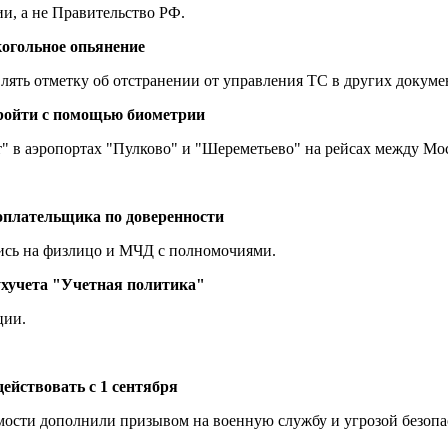
и, а не Правительство РФ.
когольное опьянение
ять отметку об отстранении от управления ТС в других докуме
 пройти с помощью биометрии
" в аэропортах "Пулково" и "Шереметьево" на рейсах между Мо
оплательщика по доверенности
ись на физлицо и МЧД с полномочиями.
ухучета "Учетная политика"
ции.
действовать с 1 сентября
мости дополнили призывом на военную службу и угрозой безопа