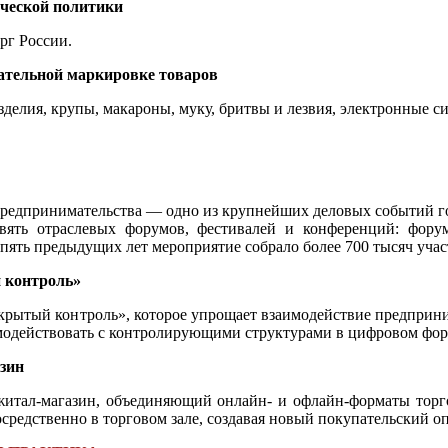
ической политики
г России.
ательной маркировке товаров
елия, крупы, макароны, муку, бритвы и лезвия, электронные си
 предпринимательства — одно из крупнейших деловых событий 
ять отраслевых форумов, фестивалей и конференций: форум
а пять предыдущих лет мероприятие собрало более 700 тысяч уча
 контроль»
ытый контроль», которое упрощает взаимодействие предприни
модействовать с контролирующими структурами в цифровом фор
зин
тал-магазин, объединяющий онлайн- и офлайн-форматы торгов
осредственно в торговом зале, создавая новый покупательский о