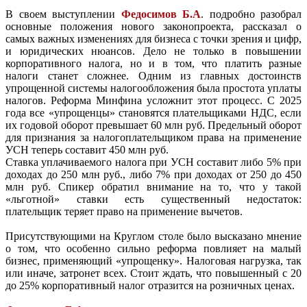
В своем выступлении
Федосимов Б.А
. подробно разобрал
основные положения нового законопроекта, рассказал о
самых важных изменениях для бизнеса с точки зрения и цифр,
и юридических нюансов. Дело не только в повышении
корпоративного налога, но и в том, что платить разные
налоги станет сложнее. Одним из главных достоинств
упрощенной системы налогообложения была простота уплаты
налогов. Реформа Минфина усложнит этот процесс. С 2025
года все «упрощенцы» становятся плательщиками НДС, если
их годовой оборот превышает 60 млн руб. Предельный оборот
для признания за налогоплательщиком права на применение
УСН теперь составит 450 млн руб.
Ставка уплачиваемого налога при УСН составит либо 5% при
доходах до 250 млн руб., либо 7% при доходах от 250 до 450
млн руб. Спикер обратил внимание на то, что у такой
«льготной» ставки есть существенный недостаток:
плательщик теряет право на применение вычетов.
Присутствующими на Круглом столе было высказано мнение
о том, что особенно сильно реформа повлияет на малый
бизнес, применяющий «упрощенку». Налоговая нагрузка, так
или иначе, затронет всех. Стоит ждать, что повышенный с 20
до 25% корпоративный налог отразится на розничных ценах.