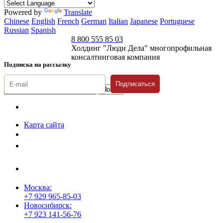
Powered by
Translate
Chinese
English
French
German
Italian
Japanese
Portuguese
Russian
Spanish
8 800 555 85 03
Холдинг "Люди Дела" многопрофильная
консалтинговая компания
Подписка на рассылку
Подписаться
© 1996-2026 «Люди
Дела»
Карта сайта
Политика защиты и обработки персональных данных
Положение о порядке хранения и защиты персональных данных
пользователей
Согласие на обработку персональных данных
Москва:
+7 929 965-85-03
Новосибирск:
+7 923 141-56-76